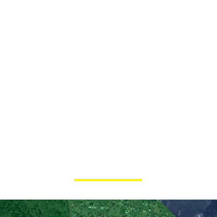
"Креатово" расположен в одном
из самых уютных и живописных
мест подмосковья в Раменском
районе Московской области
недалеко от аэропорта Быково,
Раменское и города Жуковский,
где проходит авиашоу "МАКС".
Удобное месторасположение,
свежий, чистый воздух и
территория 15ГА выгодно
отличает подмосковный отель
Креатово от прочих.
Площадь территории
гостиничного
комплекса 15 гектаров